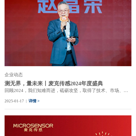
企业动态
测无界，量未来丨麦克传感2024年度盛典
回顾2024，我们知难而进，砥砺攻坚，取得了技术、市场、产业上的长足进步。 展望2025，我们可靠筑基，敦本务实，为工业自动化测控发展蓄能增势。1月17日，麦克传感“测无界 量未来”2024年度盛典在西安、宝鸡、上海三地同步举办，全球麦克伙伴们奔赴相聚，共享喜悦、共创价值、共赴未来。
2025-01-17 |
详情 >