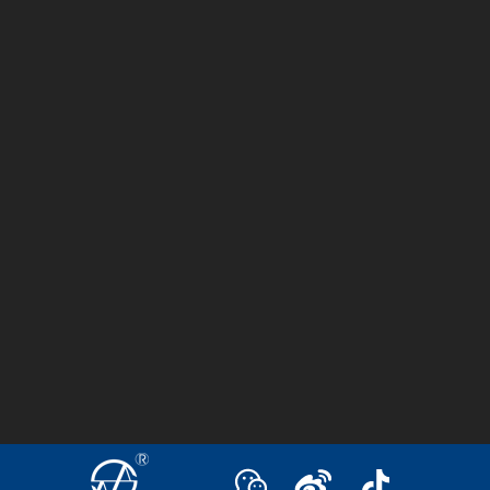
回
到
顶
部