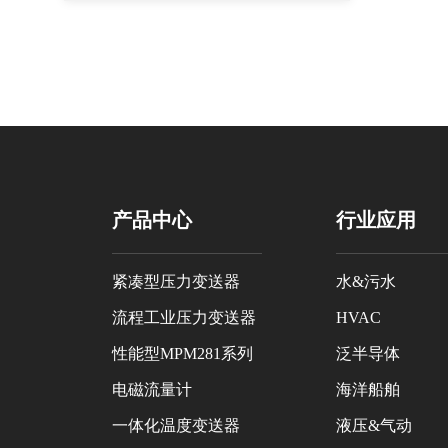
输送管道上分段设置压力变送器，
当管道压力异常时进行报警，可及
时定位异常点位，方便及时派人修
复堵料异常情况，保障正常生产。
产品中心
行业应用
紧凑型压力变送器
水&污水
流程工业压力变送器
HVAC
性能型MPM281系列
泛半导体
电磁流量计
海洋船舶
一体化温度变送器
液压&气动