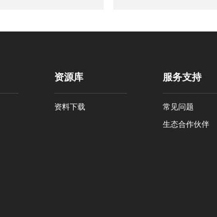
景，麦克传感提供了明渠
高流量监测准确度。
流量监测、物联网远程传
输、太阳能供电等整体解
决方案。
资源库
服务支持
资料下载
常见问题
生态合作伙伴