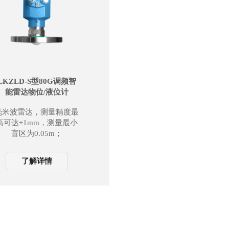
LKZLD-S型80G调频智
能雷达物位/液位计
毫米波雷达，测量精度最
高可达±1mm，测量最小
盲区为0.05m；
更小的天线尺寸，满足了
更多的工况场合测量；
了解详情
多种透镜天线，更小的发
射角，更集中的能量，回
波信号更强，同等工况条
件下，相比于其他雷达产
品具有更高的可靠性；
拥有更强的穿透性，在有