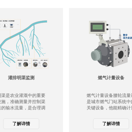
粘附及凝结的情况下也可
以正常使用；
动态信号范围更大，对于
低介电常数介质的测量更
加稳定；
多种测量模式，快速量模
式下雷达反应时间为
200ms；
高频率，是测量固体和低
介电常数介质的最佳选
择。
灌排明渠监测
燃气计量设备
明渠是农业灌溉中的重要
燃气计量设备腰轮流量
设施，准确测量并控制渠
是城市燃气门站系统中
道的输水流量，是合理调
关键设备，他能精确计
度水资源，征收水费的重
天然气流量，是燃气费
要环节。 针对灌区内的
结算的重要依据。配套
了解详情
了解详情
干渠、支渠、斗渠等场
精度压力变送器，可以