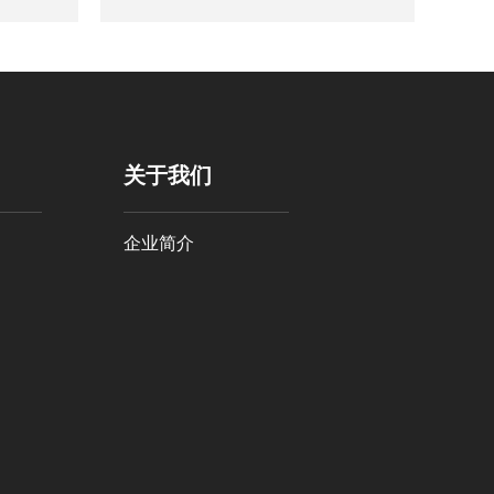
成均匀的浆料。经过搅
拌、剪切和温度控制后，
处理好的浆料被排出制浆
桶，供给后续的造纸设备
使用。精确的液位测量能
保证浆料能及时进入流浆
箱处理下一个环节。
关于我们
企业简介