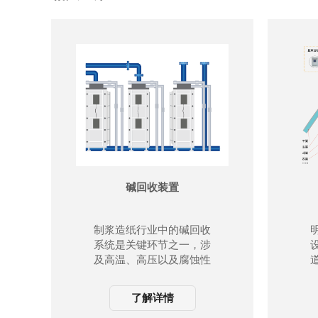
几乎不受腐蚀、泡沫影
响；
几乎不受大气中水蒸气、
温度核压力变化影响；
严重粉尘环境不会影响电
磁波工作；
高信噪比，即使在波动的
情况下也能获得更优的性
能；
高频率，是测量固体和低
介电常数介质的最佳选
择。
碱回收装置
制浆造纸行业中的碱回收
系统是关键环节之一，涉
及高温、高压以及腐蚀性
环境，对压力、温度和流
量仪表的要求非常高。
了解详情