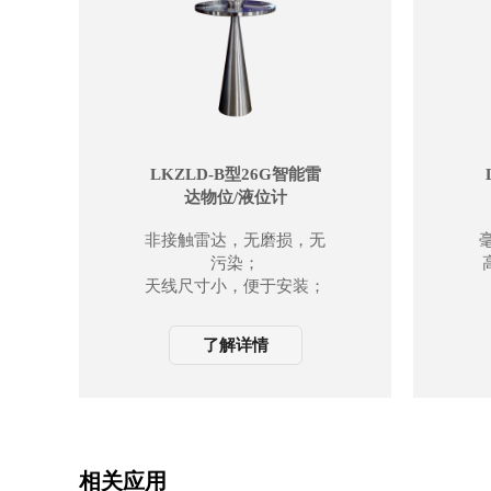
LKZLD-B型26G智能雷
达物位/液位计
非接触雷达，无磨损，无
污染；
天线尺寸小，便于安装；
波长更短，对在倾斜的固
体表面有更好的反射；
了解详情
测量盲区更小，对于小罐
测量也会取得良好的效
果；
波束角小，能力集中，增
强了回波能力的同时，又
有利于避开干扰物；
相关应用