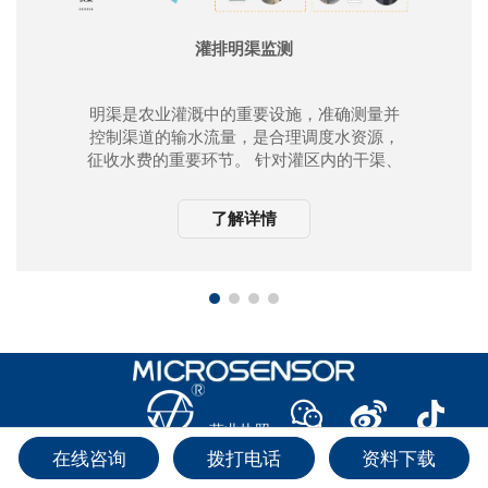
灌排明渠监测
明渠是农业灌溉中的重要设施，准确测量并
控制渠道的输水流量，是合理调度水资源，
征收水费的重要环节。 针对灌区内的干渠、
支渠、斗渠等场景，麦克传感提供了明渠流
量监测、物联网远程传输、太阳能供电等整
了解详情
体解决方案。
回
到
顶
营业执照
部
2025 麦克传感器股份有限公司 陕ICP备 14007510号-2
在线咨询
拨打电话
资料下载