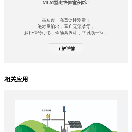
MLM型磁致伸缩液位计
高精度、高重复性测量；
绝对量输出，重启无须清零；
多种信号可选，全隔离设计，防射频干扰；
可同时测量多个位置量及温度点；
零点、满度在量程范围内 100% 可调；
了解详情
不需定期标定和维护；
安装方式灵活、简便；
抗污能力强，适用于恶劣工业环境；
刚性测杆结构，承压性能好；
柔性结构，可带表头现地显示。
相关应用