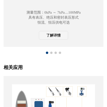
测量范围：0kPa ～ 7kPa…100MPa
具有表压、绝压和密封表压形式
恒流、恒压供电可选
硅油、氟碳油等可选充灌液，适用于多种流
体介质
了解详情
Φ19mm 标准 OEM 压力敏感元件
全不锈钢 316L 材质
宽温度补偿范围 -10℃～ 80℃
长期稳定性可达 ±0.1%FS/ 年
相关应用