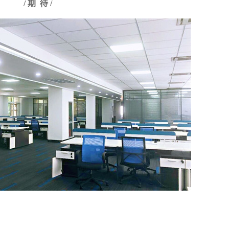
/ 期 待 /