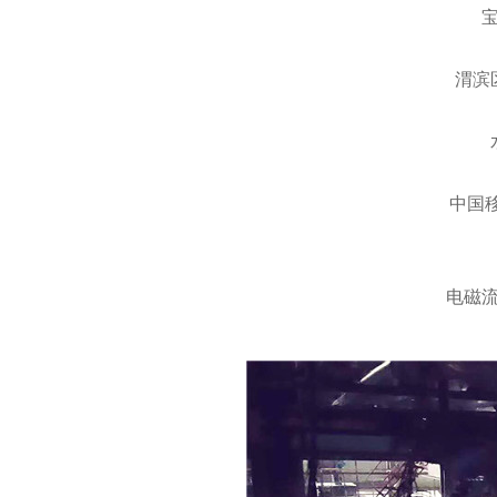
渭滨
中国移
电磁