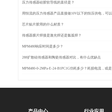
压力传感器硅胶软导线的直径是？
用恒流的压力传感器产品直接做10V以下的恒压供电，可
芯片贴片胶用的什么材质？
传感器膜片焊接是激光焊还是氩弧焊？
MPM480响应时间是多少？
288扩散硅传感器和陶瓷传感器对比，有什么优缺点
MPM480-0-2MPa-E-24-B1PC1G功耗多少？耗损电流，
产品中心
行业应用