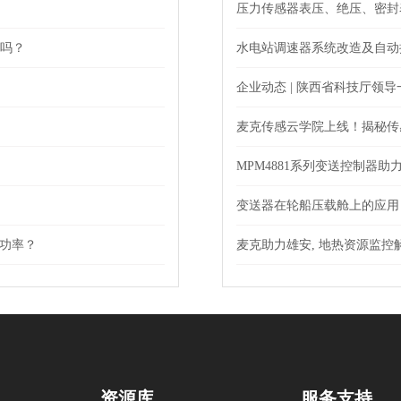
压力传感器表压、绝压、密封
以吗？
水电站调速器系统改造及自动
企业动态 | 陕西省科技厅领
麦克传感云学院上线！揭秘传
MPM4881系列变送控制器助
变送器在轮船压载舱上的应用
或是功率？
麦克助力雄安, 地热资源监控
资源库
服务支持