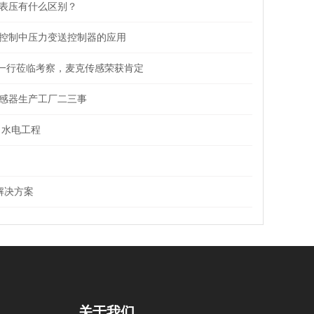
表压有什么区别？
控制中压力变送控制器的应用
导一行莅临考察，麦克传感荣获肯定
感器生产工厂二三事
力水电工程
解决方案
关于我们