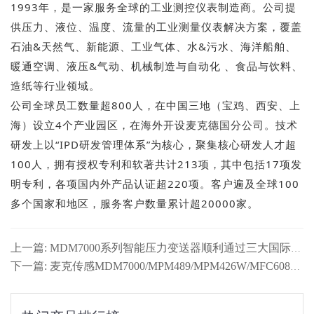
1993年，是一家服务全球的工业测控仪表制造商。公司提
供压力、液位、温度、流量的工业测量仪表解决方案，覆盖
石油&天然气、新能源、工业气体、水&污水、海洋船舶、
暖通空调、液压&气动、机械制造与自动化 、食品与饮料、
造纸等行业领域。
公司全球员工数量超800人，在中国三地（宝鸡、西安、上
海）设立4个产业园区，在海外开设麦克德国分公司。技术
研发上以“IPD研发管理体系”为核心，聚集核心研发人才超
100人，拥有授权专利和软著共计213项，其中包括17项发
明专利，各项国内外产品认证超220项。客户遍及全球100
多个国家和地区，服务客户数量累计超20000家。
上一篇: MDM7000系列智能压力变送器顺利通过三大国际本安防爆认证
下一篇: 麦克传感MDM7000/MPM489/MPM426W/MFC608等产品成功取得ABS美国船级社认证，行业领先地位再获权威认可