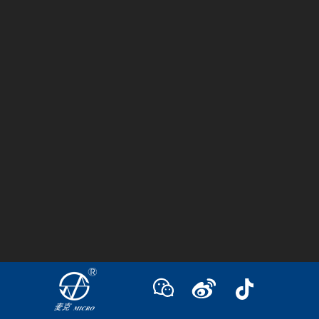
回
到
顶
部