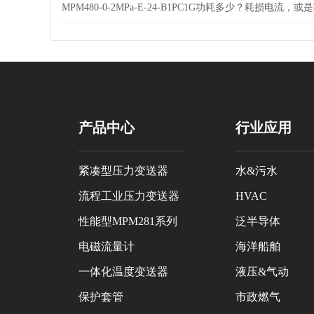
MPM480-0-2MPa-E-24-B1PC1G功耗多少？耗损电流，
产品中心
行业应用
紧凑型压力变送器
水&污水
流程工业压力变送器
HVAC
性能型MPM281系列
泛半导体
电磁流量计
海洋船舶
一体化温度变送器
液压&气动
保护套管
市政燃气